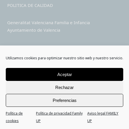
POLITICA DE CALIDAD
Generalitat Valenciana Familia e Infancia
Ayuntamiento de Valencia
Colabora
Utilizamos cookies para optimizar nuestro sitio web y nuestro servicio.
Asóciate
Hazte voluntario
Aceptar
Haz un donativo
Rechazar
Colabora como empresa
Saber más
Preferencias
Política de
Política de privacidad Family
Aviso legal FAMILY
cookies
UP
UP