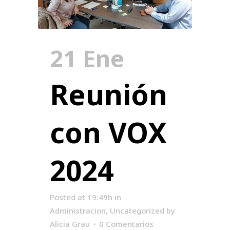
21 Ene
Reunión
con VOX
2024
Posted at 19:49h
in
Administracion
,
Uncategorized
by
Alicia Grau
0 Comentarios