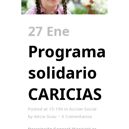
27 Ene
Programa
solidario
CARICIAS
Posted at 15:15h
in
Accion Social
by
Alicia Grau
0 Comentarios
Descripción General: "Caricias" es