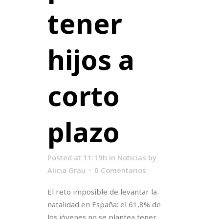
tener
hijos a
corto
plazo
Posted at 11:19h
in
Noticias
by
Alicia Grau
0 Comentarios
El reto imposible de levantar la
natalidad en España: el 61,8% de
los jóvenes no se plantea tener