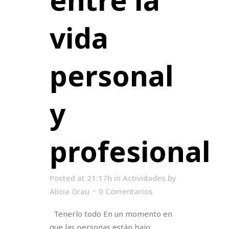
vida
personal
y
profesional
Posted at 21:17h
in
Actividades
by
Alicia Grau
0 Comentarios
Tenerlo todo En un momento en
que las personas están bajo