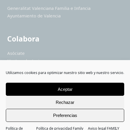
Generalitat Valenciana Familia e Infancia
Ayuntamiento de Valencia
Colabora
Asóciate
Hazte voluntario
Haz un donativo
Utilizamos cookies para optimizar nuestro sitio web y nuestro servicio.
Colabora como empresa
Saber más
Aceptar
Rechazar
Preferencias
Política de
Política de privacidad Family
Aviso legal FAMILY