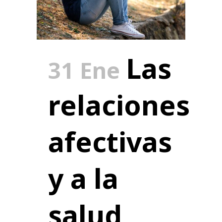
Las
31 Ene
relaciones
afectivas
y a la
salud