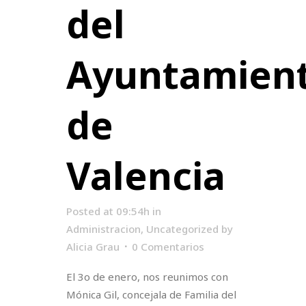
del
Ayuntamien
de
Valencia
Posted at 09:54h
in
Administracion
,
Uncategorized
by
Alicia Grau
0 Comentarios
El 3o de enero, nos reunimos con
Mónica Gil, concejala de Familia del