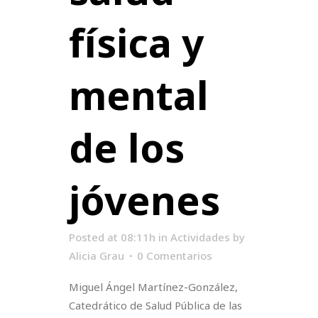
física y
mental
de los
jóvenes
Posted at 08:11h
in
Actividades
by
Alicia Grau
0 Comentarios
Miguel Ángel Martínez-González,
Catedrático de Salud Pública de las