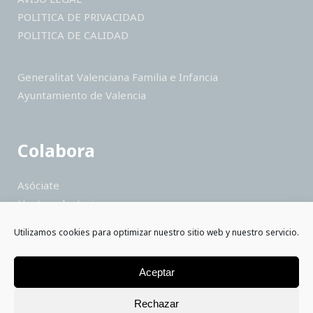
POLITICA DE PRIVACIDAD
POLITICA DE CALIDAD
Generalitat Valenciana Familia e Infancia
Ayuntamiento de Valencia
Colabora
Asóciate
Hazte voluntario
Haz un donativo
Utilizamos cookies para optimizar nuestro sitio web y nuestro servicio.
Colabora como empresa
Saber más
Aceptar
Rechazar