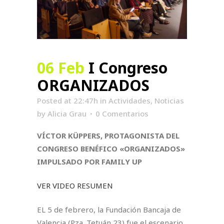
06 Feb
I Congreso
ORGANIZADOS
Posted at 22:47h
in
Actividades
,
Noticias
by
Alicia Grau
0 Comentarios
VÍCTOR KÜPPERS, PROTAGONISTA DEL
CONGRESO BENÉFICO «ORGANIZADOS»
IMPULSADO POR FAMILY UP
VER VIDEO RESUMEN
EL 5 de febrero, la Fundación Bancaja de
Valencia (Pza. Tetuán 23) fue el escenario