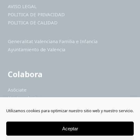
AVISO LEGAL
POLITICA DE PRIVACIDAD
POLITICA DE CALIDAD
Generalitat Valenciana Familia e Infancia
Ayuntamiento de Valencia
Colabora
Asóciate
Hazte voluntario
Haz un donativo
Utilizamos cookies para optimizar nuestro sitio web y nuestro servicio.
Colabora como empresa
Saber más
Aceptar