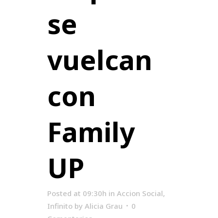
se
vuelcan
con
Family
UP
Posted at 09:30h
in
Accion Social
,
Infinito
by
Alicia Grau
0