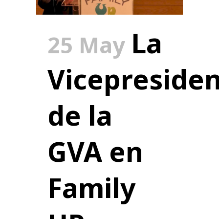
La
25 May
Vicepreside
de la
GVA en
Family