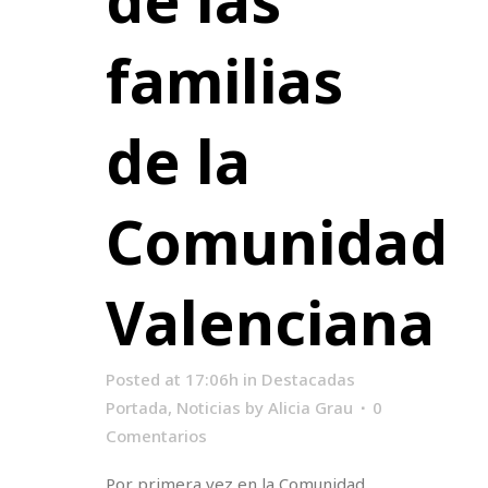
familias
de la
Comunidad
Valenciana
Posted at 17:06h
in
Destacadas
Portada
,
Noticias
by
Alicia Grau
0
Comentarios
Por primera vez en la Comunidad