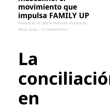
movimiento que
impulsa FAMILY UP
Posted at 12:36h
in
Noticias
,
Prensa
by
Alicia Grau
0 Comentarios
La
conciliaci
en