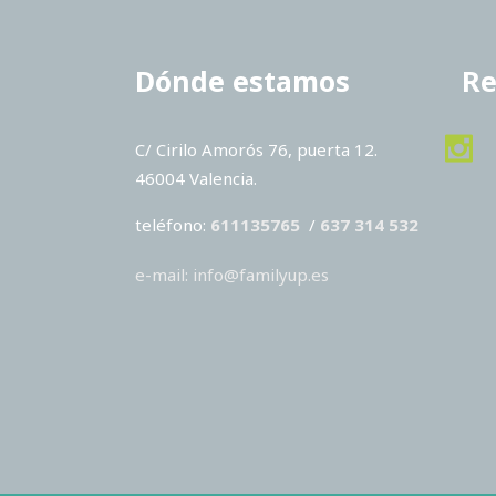
Dónde estamos
Re
C/ Cirilo Amorós 76, puerta 12.
46004 Valencia.
teléfono:
611135765
/
637 314 532
e-mail: info@familyup.es