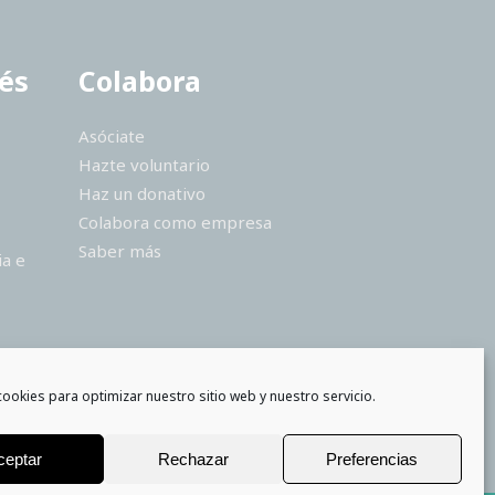
rés
Colabora
Asóciate
Hazte voluntario
Haz un donativo
Colabora como empresa
Saber más
ia e
cookies para optimizar nuestro sitio web y nuestro servicio.
ceptar
Rechazar
Preferencias