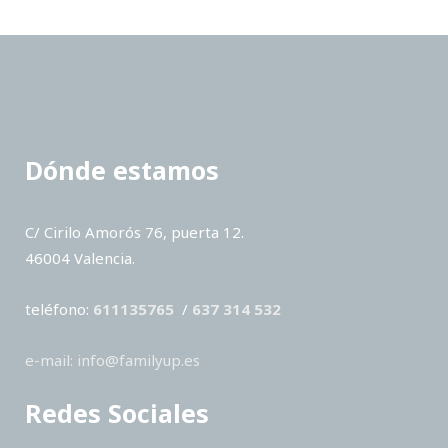
Dónde estamos
C/ Cirilo Amorós 76, puerta 12.
46004 Valencia.
teléfono:
611135765
/
637 314 532
e-mail: info@familyup.es
Redes Sociales