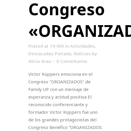
Congreso
«ORGANIZA
Posted at 19:45h
in
Actividades
,
Destacadas Portada
,
Noticias
by
Alicia Grau
0 Comentarios
Victor Küppers emociona en el
Congreso "ORGANIZADOS" de
Family UP con un mensaje de
esperanza y actitud positiva El
reconocido conferenciante y
formador Victor Küppers fue uno
de los grandes protagonistas del
Congreso Benéfico “ORGANIZADOS: