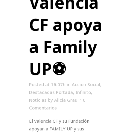
Valencia
CF apoya
a Family
UP⚽
Posted at 16:07h
in
Accion Social
,
Destacadas Portada
,
Infinito
,
Noticias
by
Alicia Grau
0
Comentarios
El Valencia CF y su Fundación
apoyan a FAMILY UP y sus