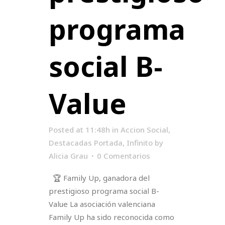
programa
social B-
Value
Posted at 11:48h
in
Accion Social
,
Destacadas Portada
,
Infinito
by
Alicia Grau
0 Comentarios
🏆 Family Up, ganadora del
prestigioso programa social B-
Value La asociación valenciana
Family Up ha sido reconocida como