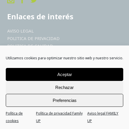
Enlaces de interés
AVISO LEGAL
POLITICA DE PRIVACIDAD
POLITICA DE CALIDAD
Utilizamos cookies para optimizar nuestro sitio web y nuestro servicio.
Generalitat Valenciana Familia e Infancia
Ayuntamiento de Valencia
Aceptar
Rechazar
Colabora
Preferencias
Asóciate
Política de
Política de privacidad Family
Aviso legal FAMILY
Hazte voluntario
cookies
UP
UP
Haz un donativo