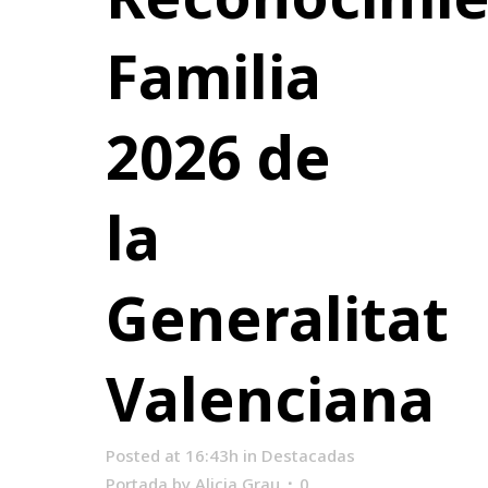
Familia
2026 de
la
Generalitat
Valenciana
Posted at 16:43h
in
Destacadas
Portada
by
Alicia Grau
0