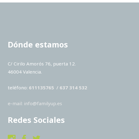
Dónde estamos
C/ Cirilo Amorós 76, puerta 12.
46004 Valencia.
teléfono:
611135765
/
637 314 532
e-mail: info@familyup.es
Redes Sociales