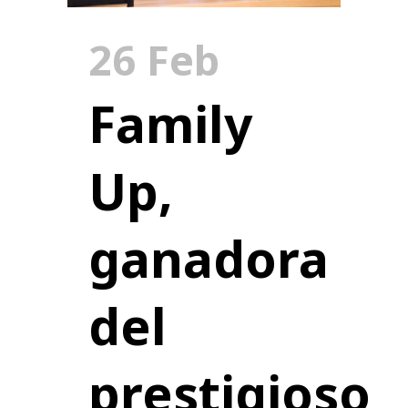
26 Feb
Family
Up,
ganadora
del
prestigioso