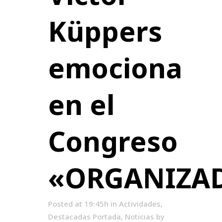
Küppers
emociona
en el
Congreso
«ORGANIZA
Posted at 19:45h
in
Actividades
,
Destacadas Portada
,
Noticias
by