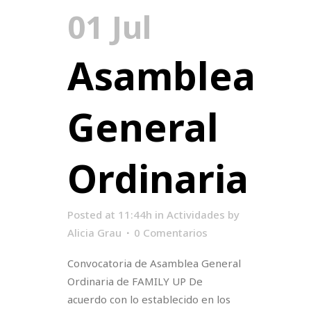
01 Jul
Asamblea
General
Ordinaria
Posted at 11:44h
in
Actividades
by
Alicia Grau
0 Comentarios
Convocatoria de Asamblea General
Ordinaria de FAMILY UP De
acuerdo con lo establecido en los