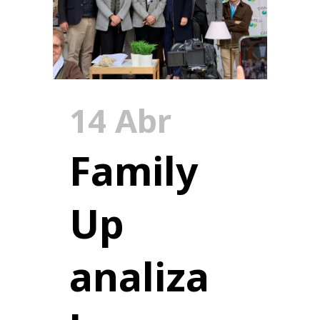
14 Abr
Family
Up
analiza