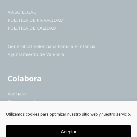
AVISO LEGAL
POLITICA DE PRIVACIDAD
POLITICA DE CALIDAD
Generalitat Valenciana Familia e Infancia
Ayuntamiento de Valencia
Colabora
Asóciate
Hazte voluntario
Haz un donativo
Utilizamos cookies para optimizar nuestro sitio web y nuestro servicio.
Colabora como empresa
Saber más
Aceptar