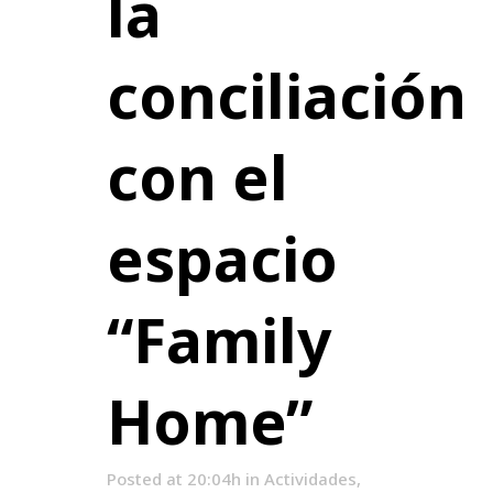
la
conciliación
con el
espacio
“Family
Home”
Posted at 20:04h
in
Actividades
,