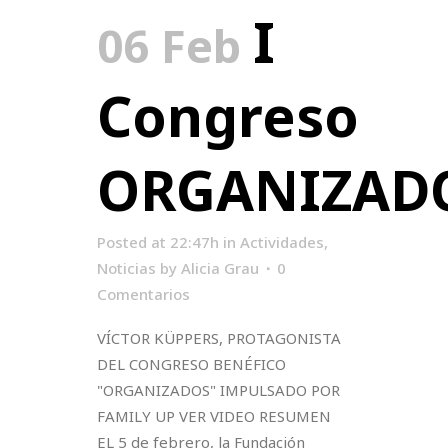
I
06 Feb
Congreso
ORGANIZAD
Posted at 22:47h
in
Actividades
,
Noticias
by
Alicia Grau
0
Comentarios
VÍCTOR KÜPPERS, PROTAGONISTA
DEL CONGRESO BENÉFICO
"ORGANIZADOS" IMPULSADO POR
FAMILY UP VER VIDEO RESUMEN
EL 5 de febrero, la Fundación