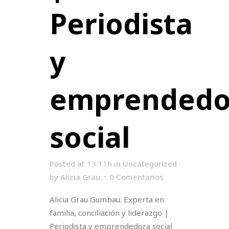
Periodista
y
emprendedo
social
Posted at 13:11h
in
Uncategorized
by
Alicia Grau
0 Comentarios
Alicia Grau Gumbau. Experta en
familia, conciliación y liderazgo |
Periodista y emprendedora social