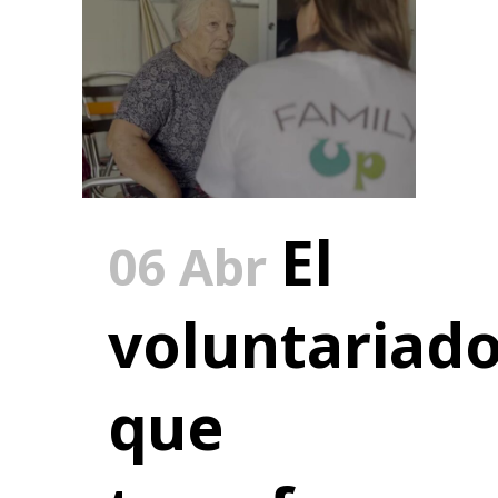
El
06 Abr
voluntariad
que