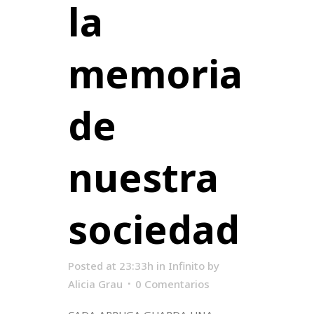
la
memoria
de
nuestra
sociedad
Posted at 23:33h
in
Infinito
by
Alicia Grau
0 Comentarios