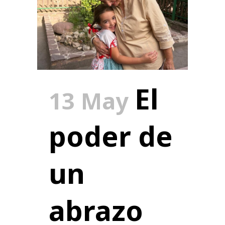
El
13 May
poder de
un
abrazo