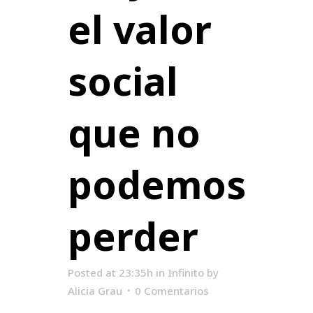
el valor
social
que no
podemos
perder
Posted at 23:35h
in
Infinito
by
Alicia Grau
0 Comentarios