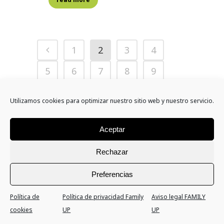
1
2
3
4
5
6
7
8
9
10
11
12
Utilizamos cookies para optimizar nuestro sitio web y nuestro servicio.
Aceptar
Rechazar
Preferencias
Dónde estamos
Política de
Política de privacidad Family
Aviso legal FAMILY
cookies
UP
UP