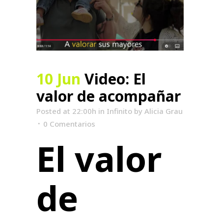
10 Jun
Video: El
valor de acompañar
Posted at 22:00h
in
Infinito
by
Alicia Grau
0 Comentarios
El valor
de