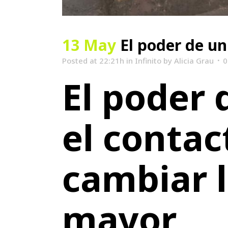
13 May
El poder de un
Posted at 22:21h
in
Infinito
by
Alicia Grau
0
El poder 
el conta
cambiar l
mayor