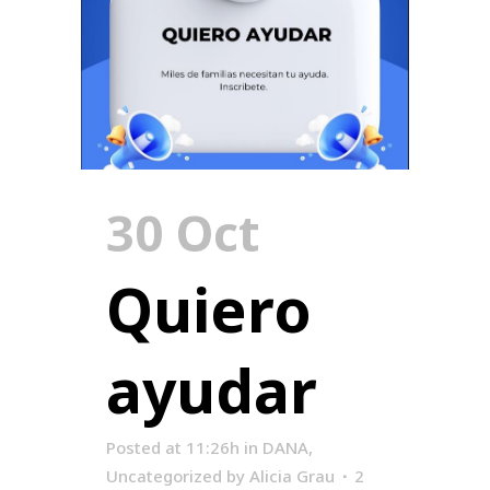
30 Oct
Quiero
ayudar
Posted at 11:26h
in
DANA
,
Uncategorized
by
Alicia Grau
2