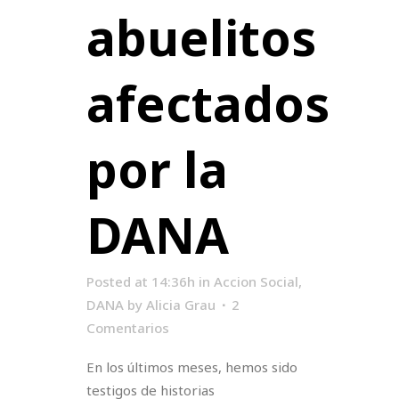
abuelitos
afectados
por la
DANA
Posted at 14:36h
in
Accion Social
,
DANA
by
Alicia Grau
2
Comentarios
En los últimos meses, hemos sido
testigos de historias