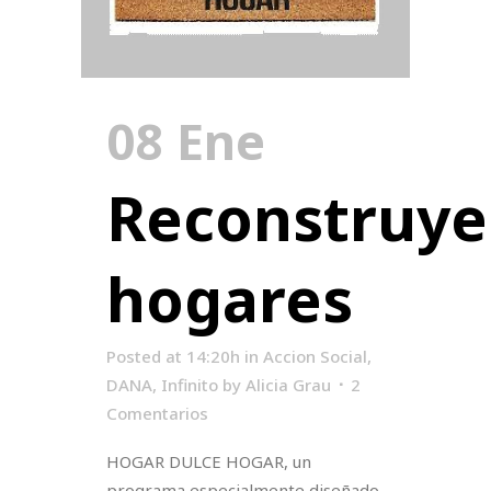
08 Ene
Reconstruy
hogares
Posted at 14:20h
in
Accion Social
,
DANA
,
Infinito
by
Alicia Grau
2
Comentarios
HOGAR DULCE HOGAR, un
programa especialmente diseñado