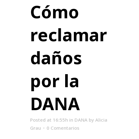
Cómo
reclamar
daños
por la
DANA
Posted at 16:55h
in
DANA
by
Alicia
Grau
0 Comentarios