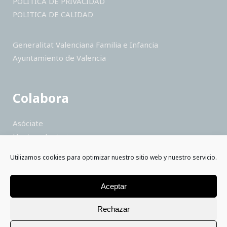
POLITICA DE PRIVACIDAD
POLITICA DE CALIDAD
Generalitat Valenciana Familia e Infancia
Ayuntamiento de Valencia
Colabora
Asóciate
Hazte voluntario
Haz un donativo
Utilizamos cookies para optimizar nuestro sitio web y nuestro servicio.
Colabora como empresa
Saber más
Aceptar
Rechazar