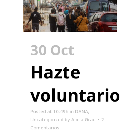
30 Oct
Hazte
voluntario
Posted at 10:49h
in
DANA
,
Uncategorized
by
Alicia Grau
2
Comentarios