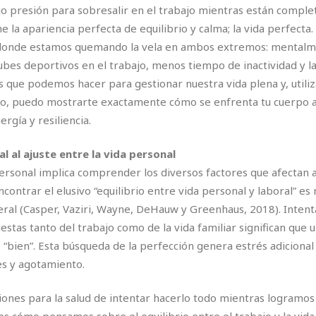
o presión para sobresalir en el trabajo mientras están comple
 la apariencia perfecta de equilibrio y calma; la vida perfecta.
, donde estamos quemando la vela en ambos extremos: mentalme
lubes deportivos en el trabajo, menos tiempo de inactividad y la
 que podemos hacer para gestionar nuestra vida plena y, utiliz
díaco, puedo mostrarte exactamente cómo se enfrenta tu cuerpo 
rgía y resiliencia.
al al ajuste entre la vida personal
y personal implica comprender los diversos factores que afectan 
ontrar el elusivo “equilibrio entre vida personal y laboral” es 
eneral (Casper, Vaziri, Wayne, DeHauw y Greenhaus, 2018). Inten
stas tanto del trabajo como de la vida familiar significan que u
“bien”. Esta búsqueda de la perfección genera estrés adiciona
s y agotamiento.
nes para la salud de intentar hacerlo todo mientras logramos un