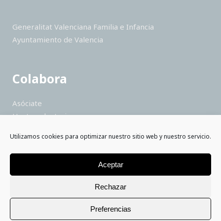
Generalitat Valenciana Familia e Infancia
Ayuntamiento de Valencia
Colabora
Asóciate
Hazte voluntario
Haz un donativo
Utilizamos cookies para optimizar nuestro sitio web y nuestro servicio.
Colabora como empresa
Saber más
Aceptar
Rechazar
Preferencias