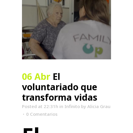
06 Abr
El
voluntariado que
transforma vidas
Posted at 22:31h
in
Infinito
by
Alicia Grau
0 Comentarios