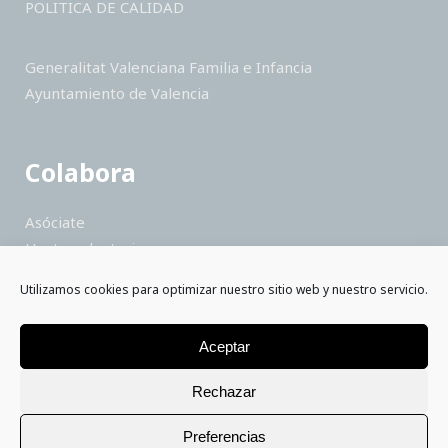
POLITICA DE CALIDAD
Generalitat Valenciana Familia e Infancia
Ayuntamiento de Valencia
Colabora
Asóciate
Hazte voluntario
Haz un donativo
Utilizamos cookies para optimizar nuestro sitio web y nuestro servicio.
Colabora como empresa
Saber más
Aceptar
Rechazar
Preferencias