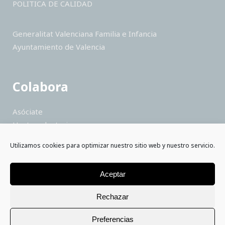
POLITICA DE CALIDAD
Generalitat Valenciana Familia e Infancia
Ayuntamiento de Valencia
Colabora
Asóciate
Hazte voluntario
Haz un donativo
Utilizamos cookies para optimizar nuestro sitio web y nuestro servicio.
Colabora como empresa
Saber más
Aceptar
Rechazar
Preferencias