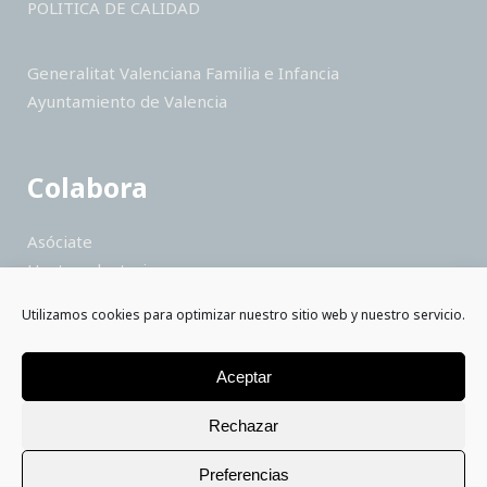
POLITICA DE CALIDAD
Generalitat Valenciana Familia e Infancia
Ayuntamiento de Valencia
Colabora
Asóciate
Hazte voluntario
Haz un donativo
Utilizamos cookies para optimizar nuestro sitio web y nuestro servicio.
Colabora como empresa
Saber más
Aceptar
Rechazar
Preferencias